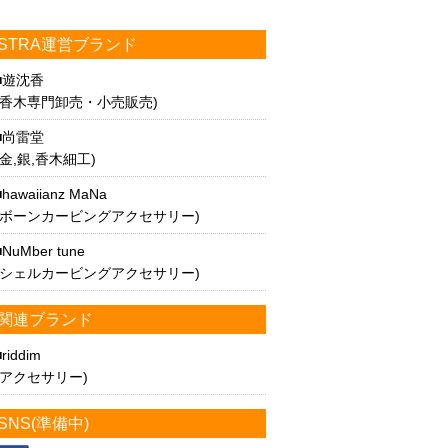
STRA運営ブランド
遊沈香
(香木専門卸売・小売販売)
尚雷堂
(金,銀,香木細工)
hawaiianz MaNa
(ボーンカービングアクセサリー)
NuMber tune
(シェルカービングアクセサリー)
関連ブランド
riddim
(アクセサリー)
SNS(準備中)