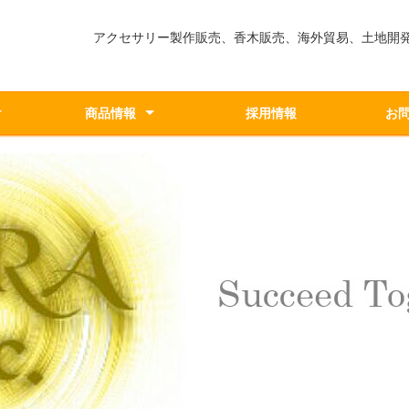
アクセサリー製作販売、香木販売、海外貿易、土地開
商品情報
採用情報
お
ブランド一覧
香木
アクセサリー
シルバー/ゴールド
システム
遊沈香
尚雷堂
尚雷堂
hawaiianz MaNa
NuMber tune
尚雷堂
Office 70