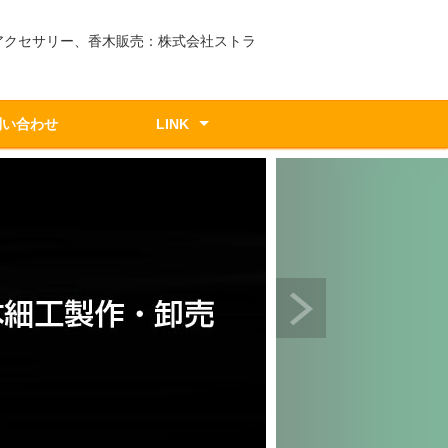
アクセサリー、香木販売：株式会社ストラ
問い合わせ
LINK
遊沈香webshop
準備中
準備中