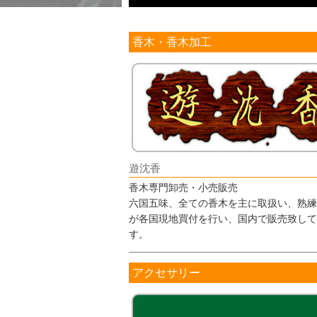
香木・香木加工
遊沈香
香木専門卸売・小売販売
六国五味、全ての香木を主に取扱い、熟練
が各国現地買付を行い、国内で販売致して
す。
アクセサリー